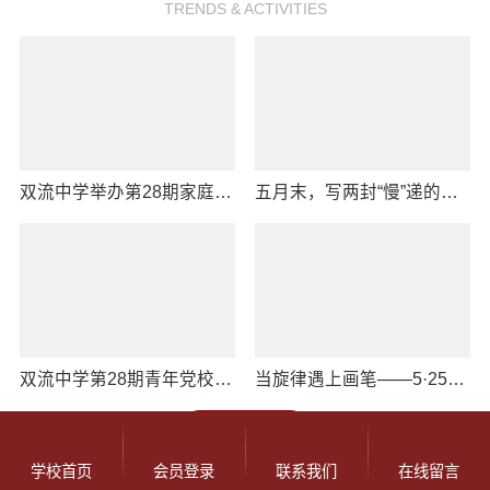
TRENDS & ACTIVITIES
双流中学举办第28期家庭教育讲座
五月末，写两封“慢”递的小情书——525特辑之初三、高三年级
双流中学第28期青年党校爱国主义电影观影分享活动圆满举行
当旋律遇上画笔——5·25特辑之高二年级“我的主打歌”征集活动
查看更多
学校首页
会员登录
联系我们
在线留言