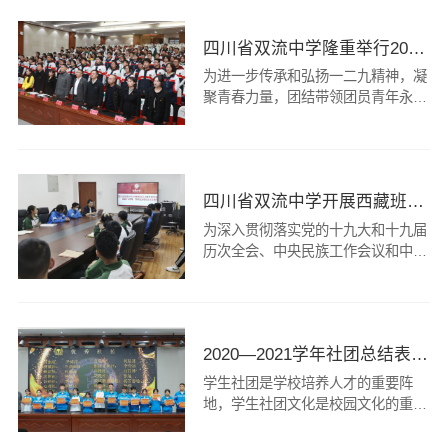
员李易蔓等老师带领我校学生代表一
同前往双流烈士陵园，开展“追寻
四川省双流中学隆重举行2023-2024 学年上期入团仪式
·2026·清明祭英烈”活动，以庄严仪
式致敬英烈，以赤诚之心传承精神。
为进一步传承和弘扬一二九精神，凝
活动伊始，全体师生整队肃立。清风
聚青春力量，团结带领团员青年永远
寄哀思，松柏铸英魂，陵园内...
跟党走、奋进新征程，引导共青团员
进一步坚定理想信念，双流中学校团
委在学校党委的指导下，于2023年
12月5日在玉兰厅会议室举行2023-
四川省双流中学开展西藏班主题班会
2024学年上学期新团员入团仪式。
校党委书记黄超，校党委副书记向发
为深入贯彻落实党的十九大和十九届
友，校党委委员、副校长杜江涛，校
历次全会、中央民族工作会议和中央
德育安全处主任郝碧娅，...
第七次西藏工作座谈会精神，特别是
习近平总书记关于西藏工作的重要论
述和新时代党的治藏方略，按照西藏
自治区内地西藏班（校）管理中心
2020—2021学年社团总结表彰大会暨主席团换届选举
《关于在西藏班中开展“月主题班
会、季主题活动、年主题宣讲”思想
学生社团是学校培养人才的重要阵
政治教育活动的通知》相关要求，四
地，学生社团文化是校园文化的重要
川省双流中学在景贤楼204会议室开
组成部分。为提高各社团成员工作的
展...
积极性并促进各社团之间的交流与合