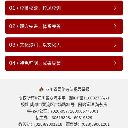
01
校徽校歌，校风校训
02
理念先进，体系完善
03
文化浸润，以文化人
04
特色鲜明，成果显著
四川省网络违法犯罪举报
版权所有©四川省双流中学
蜀ICP备11008276号-1
校址:成都市双流区广场路39号
网站管理 魏永贵
学校办公室：
(028)85771009,85775001
招生办：
60619828、60619829
教务处：
(028)69001218
德育处：
(028)69001201