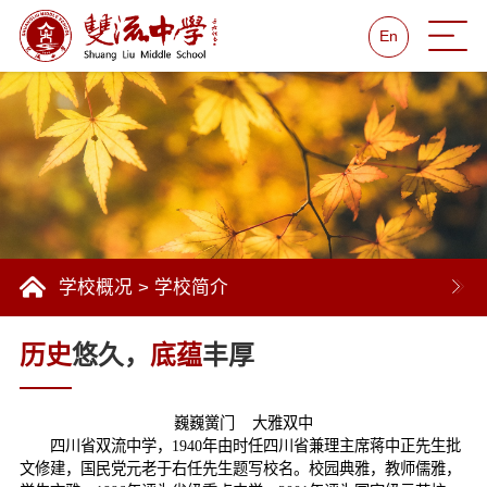
En
学校概况
>
学校简介
历史
悠久，
底蕴
丰厚
巍巍黉门
大雅双中
四川省双流中学，
1940
年由时任四川省兼理主席蒋中正先生批
文修建，国民党元老于右任先生题写校名。校园典雅，教师儒雅，