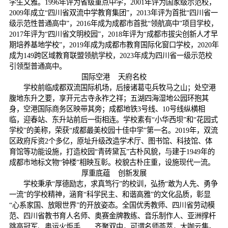
学生文雅。
1996
年评为省级重点中学，
2001
年评为国家级示范校，
2009
年成立“四川省双流中学教育集团”，
2013
年评为首批“四川省一
级示范性普通高中”，
2016
年成为成都市首批“领航高中”项目学校，
2017
年评为“四川省文明校园”，
2018
年评为“成都市拔尖创新人才早
期培养基地学校”，
2019
年成为成都市教育国际化窗口学校，
2020
年
成为
149
跨区域教育联盟领航学校，
2023
年成为四川省一级示范校
引领型普通高中。
国际空港
天府名校
学校前临成都双流国际机场，后接诸葛屯兵牧马之山；处空港
腹地东升之要，享开元古寺永祚之祥；五湖四海湿地公园环抱其
身，空港国际商务区映带其旁；成都地铁
3
号线、
10
号线纵横相
临，迎春站、东升站前后一街相连。学校素有“小华西坝”和“花园式
学校”的美称，荣获“成都最美校园十佳中学”第一名。
2019
年，双流
区政府斥资
2
个多亿，原址升级改造学术厅、图书馆、科技馆、体
育馆等功能设施，打造校园“青砖黛瓦”古朴风貌，与建于
1949
年的
成都市地标文物“钟楼”相映互彰。校貌古朴庄重，设施现代一流。
厚重底蕴
创新发展
学校秉承“厚德励志，求真笃行”的校训，弘扬“敢为人先、勇争
一流”的学校精神，涵育“科学民主、和谐高雅”的文化品质，彰显
“心系家国、放眼世界”的开放姿态。全国优秀教师、四川省劳动模
范、四川省教书育人名师、奥赛金牌教练、音乐制作人、亚洲撑杆
跳高冠军、奥运火炬手……齐聚双中，可谓名师荟萃，大咖云集。