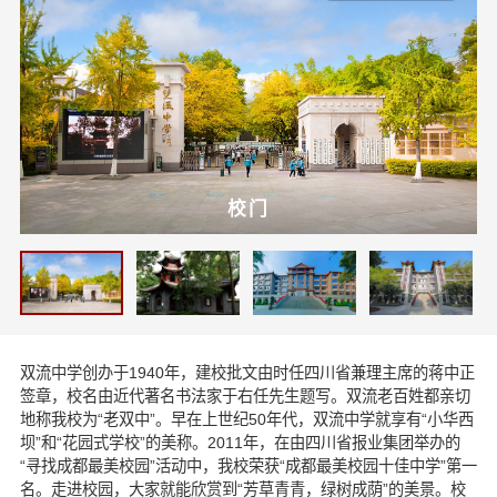
校门
双流中学创办于1940年，建校批文由时任四川省兼理主席的蒋中正
签章，校名由近代著名书法家于右任先生题写。双流老百姓都亲切
地称我校为“老双中”。早在上世纪50年代，双流中学就享有“小华西
坝”和“花园式学校”的美称。2011年，在由四川省报业集团举办的
“寻找成都最美校园”活动中，我校荣获“成都最美校园十佳中学”第一
名。走进校园，大家就能欣赏到“芳草青青，绿树成荫”的美景。校