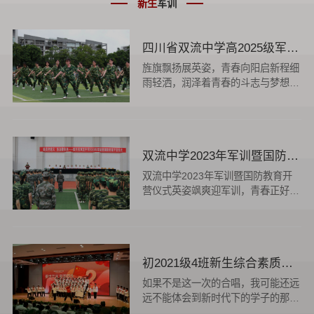
新生
军训
四川省双流中学高2025级军训结营暨总结大会圆满落幕
旌旗飘扬展英姿，青春向阳启新程细
雨轻洒，润泽着青春的斗志与梦想。
8月29日上午，四川省双流中学高
2025级军训结营暨总结大会在庄严
而热烈的氛围中隆重举行。全体高一
新生不畏微凉、身姿挺拔，以整齐的
双流中学2023年军训暨国防教育开营仪式
队列、坚定的步伐，展示了七天军事
训练的丰硕成果，为高中生涯绘下铿
双流中学2023年军训暨国防教育开
锵而动人的第一笔。图1旗帜引领启
营仪式英姿飒爽迎军训，青春正好向
新程，国歌铸魂励壮志首先，仪式...
未来，2023年9月22日，双流中学隆
重举行举行军训暨国防教育开营仪
式。本次军训和国防教育受到了双流
区武装部和学校的高度重视，军训团
初2021级4班新生综合素质训练活动
团长赵大陆，四川省双流中学党委书
记、校长黄超，党委副书记、副校长
如果不是这一次的合唱，我可能还远
谭红，党委副书记向发友，工会主席
远不能体会到新时代下的学子的那种
田明建，副校长徐天福及部分...
强烈的集体意识，和那昂扬向上和努