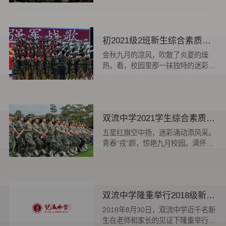
力进取的决心；更不能欣赏到这阳春
白雪般的歌声。今年的开学注定又是
不寻常的开始。从2019年底至今的
初2021级2班新生综合素质训练活动
新型冠状病毒疫情仍然未能彻底离
去，时不时还会传来的疫情感染的报
金秋九月的凉风，吹散了炎夏的燥
道。我所带领的7年级4班正是在这样
热。看，校园里那一抹独特的迷彩
的开学条件下，汇集了从多个小学...
绿，是最为动人的青春记忆。2021
年9月24日晚，双流中学新初一班的
孩子们身穿绿装，齐聚操场，开启了
为期七天的综合素质训练生活。图一
双流中学2021学生综合素质拓展训练活动
初2021级2班开营仪式结束后，同学
们不论风吹雨打还是烈日当头，都听
五星红旗空中扬，迷彩涌动添风采。
从教官的指挥，认认真真地进行训
青春“戎”颜，惊艳九月校园。满怀憧
练。在口号上，同学们一天比一天...
憬与期待，双流中学2021综合素质
拓展训练正式上线！快来一睹：沙场
秋点兵！奋斗是青春最美的底色坚毅
的眼神，你爱了吗军姿挺拔，是不是
双流中学隆重举行2018级新生军训成果汇报暨总结表彰大会
很飒为促进学生综合素质发展，培养
学生顽强的意志品质力，落实立德树
2018年8月30日，双流中学近千名新
人的教育任务，双流中学精心策划了
生在老师和家长的见证下隆重举行军