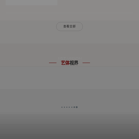
初一初二、高一高二的综合素质...
训汇报暨总结表彰大会。出席此次大
会的领导有军训基地刘云飞主任、双
流中学龙清明校长、双流中学办公室
副主任李卫东、双流中学教务处主任
查看全部
杨成林、高2018级年级组长龚长
江、伍贤军。龙清明校长（左三）偕
同部分领导出席此次大会双中健儿精
神抖擞双中健儿英姿飒爽伴随...
ART VISION
艺体
视界