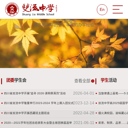
En
学生园地
悠久的办学历史、丰富的办学经验
团委
学生会
学生
活动
查看全部
2026-04-01
四川省双流中学开展“追寻·2026·清明祭英烈”活动
当旋律遇上画笔——5·
2023-12-14
四川省双流中学隆重举行2023-2024 学年上期入团仪式
双流中学高2025级国
2022-04-28
四川省双流中学开展西藏班主题班会
烟火满校园，滋味藏心
2021-06-11
2020—2021学年社团总结表彰大会暨主席团换届选举
采茶、制茶、品茶……