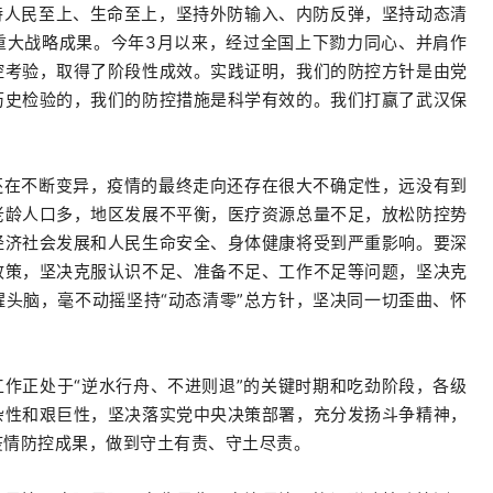
持人民至上、生命至上，坚持外防输入、内防反弹，坚持动态清
重大战略成果。今年3月以来，经过全国上下勠力同心、并肩作
控考验，取得了阶段性成效。实践证明，我们的防控方针是由党
历史检验的，我们的防控措施是科学有效的。我们打赢了武汉保
还在不断变异，疫情的最终走向还存在很大不确定性，远没有到
老龄人口多，地区发展不平衡，医疗资源总量不足，放松防控势
经济社会发展和人民生命安全、身体健康将受到严重影响。要深
政策，坚决克服认识不足、准备不足、工作不足等问题，坚决克
头脑，毫不动摇坚持“动态清零”总方针，坚决同一切歪曲、怀
作正处于“逆水行舟、不进则退”的关键时期和吃劲阶段，各级
杂性和艰巨性，坚决落实党中央决策部署，充分发扬斗争精神，
疫情防控成果，做到守土有责、守土尽责。