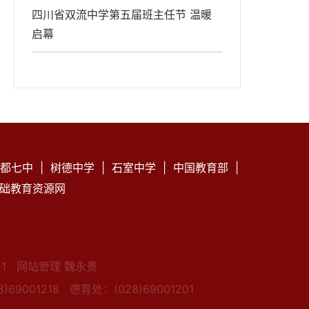
四川省双流中学第五届班主任节 温暖
启幕
都七中
|
树德中学
|
石室中学
|
中国教育部
|
础教育资源网
1
网站管理 魏永贵
)69001218
德育处：(028)69001201