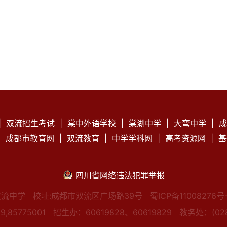
|
双流招生考试
|
棠中外语学校
|
棠湖中学
|
大弯中学
|
成
|
成都市教育网
|
双流教育
|
中学学科网
|
高考资源网
|
基
四川省网络违法犯罪举报
双流中学
校址:成都市双流区广场路39号
蜀ICP备11008276号-
,85775001
招生办：60619828、60619829
教务处：(028