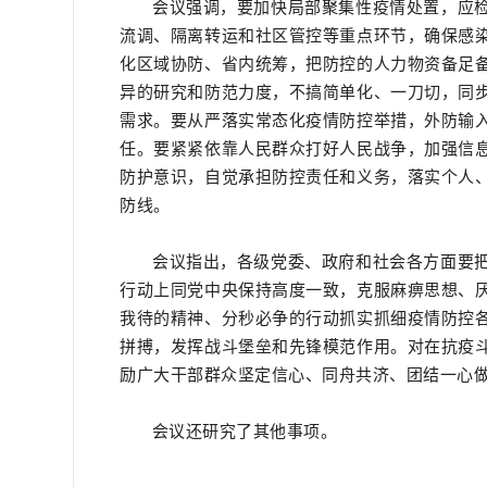
会议强调，要加快局部聚集性疫情处置，应
流调、隔离转运和社区管控等重点环节，确保感
化区域协防、省内统筹，把防控的人力物资备足
异的研究和防范力度，不搞简单化、一刀切，同
需求。要从严落实常态化疫情防控举措，外防输
任。要紧紧依靠人民群众打好人民战争，加强信
防护意识，自觉承担防控责任和义务，落实个人
防线。
会议指出，各级党委、政府和社会各方面要
行动上同党中央保持高度一致，克服麻痹思想、
我待的精神、分秒必争的行动抓实抓细疫情防控
拼搏，发挥战斗堡垒和先锋模范作用。对在抗疫
励广大干部群众坚定信心、同舟共济、团结一心
会议还研究了其他事项。