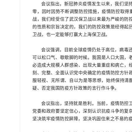
会议指出，新冠肺炎疫情发生以来，我们坚
零，因时因势不断调整防控措施，疫情防控取得
战，我们经受住了武汉保卫战以来最为严峻的防
的性质和宗旨决定的，我们的防控政策是经得起
卫战，也一定能够打赢大上海保卫战。
会议强调，目前全球疫情仍处于高位，病毒
可以松口气、歇歇脚的时候。我国是人口大国，
必造成大规模人群感染、出现大量重症和病亡，
刻、完整、全面认识党中央确定的疫情防控方针
服轻视、无所谓、自以为是等思想，始终保持清醒
疑、否定我国防疫方针政策的言行作斗争。
会议指出，坚持就是胜利。当前，疫情防控工
党委和政府要坚定信心，深刻认识抗疫斗争的复
坚决筑牢疫情防控屏障，坚决巩固住来之不易的