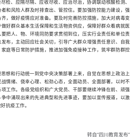
检尽检、应隔尽隔、应收尽收、应治尽治，协调联动核酸检测、
染者和风险人群及时排查出、管控住。要加强防控能力建设，强
备齐，做好疫情应对准备。要及时完善防控措施，加大对病毒变
步做好群众基本生活保障和生活物资供应，保障好群众看病就医
入要把人、物、环境同防要求贯彻到位，压实行业责任和单位责
息发布，主动回应社会关切，引导广大群众增强责任意识、自我
、家庭等日常防护措施，推进加强免疫接种工作，筑牢群防群控
把思想和行动统一到党中央决策部署上来，自觉在思想上政治上
厌战情绪、侥幸心理、松劲心态，全面动员、全面部署，以时不
各项工作。各级党组织和广大党员、干部要继续冲锋在前、顽强
斗争中涌现出来的先进典型和先进事迹，要加以宣传报道，以激
做好抗疫工作。
转自“四川教育发布”