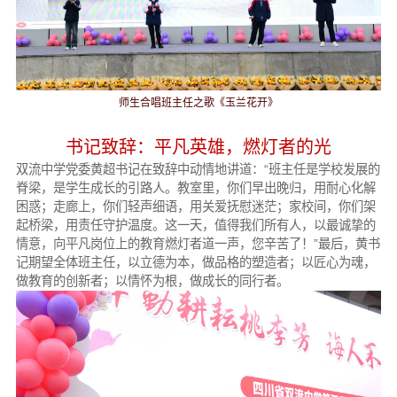
师生合唱班主任之歌《玉兰花开》
书记致辞：平凡英雄，燃灯者的光
双流中学党委黄超书记在致辞中动情地讲道：“班主任是学校发展的
脊梁，是学生成长的引路人。教室里，你们早出晚归，用耐心化解
困惑；走廊上，你们轻声细语，用关爱抚慰迷茫；家校间，你们架
起桥梁，用责任守护温度。这一天，值得我们所有人，以最诚挚的
情意，向平凡岗位上的教育燃灯者道一声，您辛苦了！”最后，黄书
记期望全体班主任，以立德为本，做品格的塑造者；以匠心为魂，
做教育的创新者；以情怀为根，做成长的同行者。