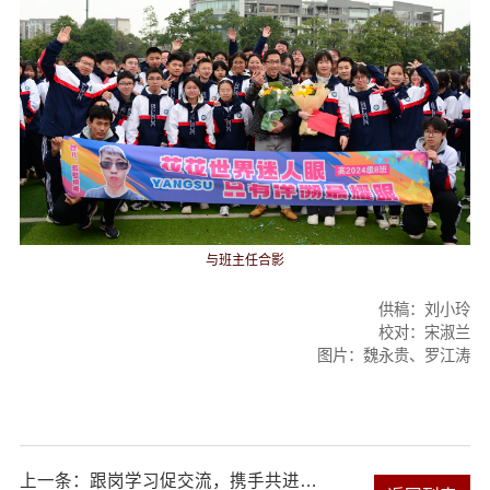
与班主任合影
供稿：刘小玲
校对：宋淑兰
图片：魏永贵、罗江涛
上一条：
跟岗学习促交流，携手共进育英才