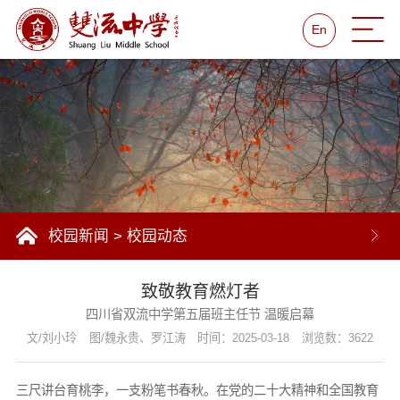
En
校园新闻
>
校园动态
致敬教育燃灯者
四川省双流中学第五届班主任节 温暖启幕
文/刘小玲
图/魏永贵、罗江涛
时间：2025-03-18
浏览数：3622
三尺讲台育桃李，一支粉笔书春秋。在党的二十大精神和全国教育