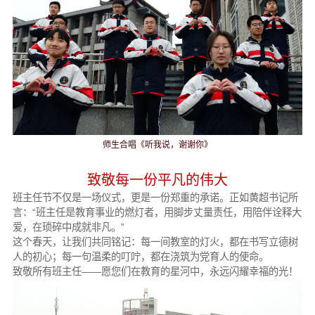
师生合唱《听我说，谢谢你》
致敬每一份平凡的伟大
班主任节不仅是一场仪式，更是一份郑重的承诺。正如黄超书记所
言：“班主任是教育事业的燃灯者，用脚步丈量责任，用陪伴诠释大
爱，在琐碎中成就非凡。”
这个春天，让我们共同铭记：每一间教室的灯火，都在书写立德树
人的初心；每一句温柔的叮咛，都在浇筑为党育人的使命。
致敬所有班主任——愿您们在教育的星河中，永远闪耀幸福的光！