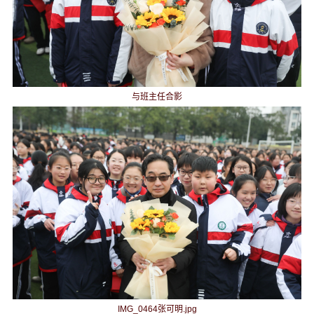
与班主任合影
IMG_0464张可明.jpg