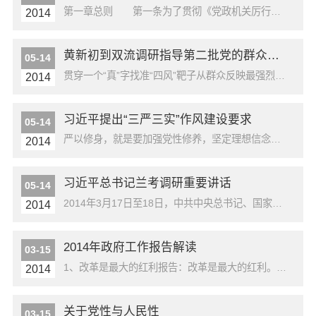
第一章总则 第一条为了贯彻《党政机关厉行节约反对浪费条例》，进一步弘扬艰苦奋斗、勤俭节约的优良作风，推进我省党政机关厉行节约反对浪费，建设节约型机关，结合我省实际，制定本实施细则。 第二条本实施细则适用于全省各级党的机关、人大机关、行政机关、政协机关、审判机关、检察机关，以及工会、共青团、妇联等人民团体和参照公务员...
2014
黄新初到双流调研指导第二批党的群众路线教育实践活动
05-14
贯穿一个“真”字找准“四风”靶子从群众反映最强烈、发展最需要的问题改起 本报讯（成都日报记者张魁勇摄影王熙维）昨日和近日，省委常委、市委书记黄新初分别前往双流县、蒲江县，调研指导教育实践活动。他强调，第二批党的群众路线教育实践活动在群众家门口开展，同群众贴得更近、关系更直接，各区（市）县要贯彻落实好中央、省委、市委有...
2014
习近平提出“三严三实”作风建设要求
05-14
严以修身，就是要加强党性修养，坚定理想信念，提升道德境界，追求高尚情操，自觉远离低级趣味，自觉抵制歪风邪气。严以用权，就是要坚持用权为民，按规则、按制度行使权力，把权力关进制度的笼子里，任何时候都不搞特权、不以权谋私。严以律己，就是要心存敬畏、手握戒尺，慎独慎微、勤于自省，遵守党纪国法，做到为政清廉。谋事要实，就是要从...
2014
习近平总书记兰考调研重要讲话
05-14
2014年3月17日至18日，中共中央总书记、国家主席、中央军委主席习近平在河南省兰考县调研指导党的群众路线教育实践活动。习近平专门听取兰考县教育实践活动情况汇报，并发表重要讲话。他指出，标准决定质量，有什么样的标准就有什么样的质量，只有高标准才有高质量。教育实践活动要确立一个较高标准，并严格按标准抓部署、抓落实、抓检...
2014
2014年政府工作报告解读
03-15
1、改革是最大的红利报告：改革是最大的红利。当前改革已进入攻坚期和深水区，必须紧紧依靠人民群众，以壮士断腕的决心、背水一战的气概，冲破思想观念的束缚，突破利益固化的藩篱，以经济体制改革为牵引，全面深化各领域改革。解读：据统计，在政府工作报告中，“改革”共出现77次，指明了2014年工作的方向、表达了政府深化改革的坚定决...
2014
关于党性与人民性
03-15