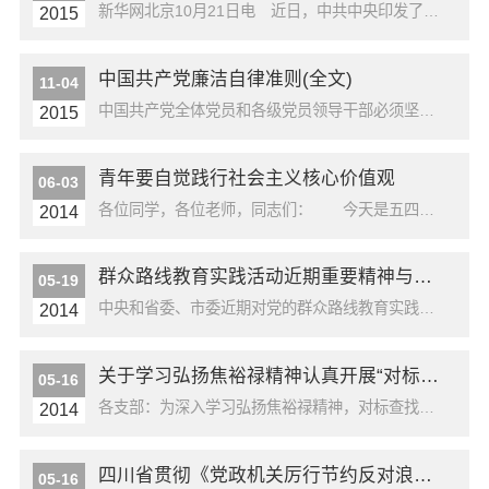
新华网北京10月21日电 近日，中共中央印发了《中国共产党纪律处分条例》（以下简称《条例》），并发出通知，要求各地区各部门认真遵照执行。通知指出，2003年12月中共中央印发的《中国共产党纪律处分条例》，对维护党的章程和其他党内法规，严肃党的纪律等发挥了重要作用。党的十八大以来，随着形势发展，该条例已不能完全适应全面从...
2015
中国共产党廉洁自律准则(全文)
11-04
中国共产党全体党员和各级党员领导干部必须坚定共产主义理想和中国特色社会主义信念,必须坚持全心全意为人民服务根本宗旨,必须继承发扬党的优良传统和作风,必须自觉培养高尚道德情操,努力弘扬中华民族传统美德,廉洁自律,接受监督,永葆党的先进性和纯洁性。 党员廉洁自律规范 第一条坚持公私分明,先公后私,克己奉公。 第二条坚...
2015
青年要自觉践行社会主义核心价值观
06-03
各位同学，各位老师，同志们： 今天是五四青年节，很高兴来到北京大学同大家见面，共同纪念五四运动95周年。首先，我代表党中央，向北京大学全体师生员工，向全国各族青年，致以节日的问候！向全国广大教育工作者和青年工作者，致以崇高的敬意！ 刚才，朱善璐同志汇报了学校工作情况，几位同学、青年教师分别作了发言，大家讲得都很好，...
2014
群众路线教育实践活动近期重要精神与要求学习
05-19
中央和省委、市委近期对党的群众路线教育实践活动的重要精神和要求传达提纲一、中央近期重要精神和要求（一）习近平总书记批示及讲话精神5月2日，习近平总书记在中央办公厅秘书局的一份材料上批示：第二批群众路线教育实践活动已经进入关键阶段，总的看，各地各部门开展活动态度认真，效果明显，但也有些单位和领导干部表面上热热闹闹，实际上...
2014
关于学习弘扬焦裕禄精神认真开展“对标照镜”活动的通知
05-16
各支部：为深入学习弘扬焦裕禄精神，对标查找差距、照镜发现问题，推动教育实践活动深入开展，根据市委教育实践活动领导小组《关于学习弘扬焦裕禄精神认真开展“对标照镜”活动的通知》(成委群组发〔2014〕19号)精神，经研究，决定在全校开展“对标照镜”活动。现将有关事项通知如下。一、深刻理解焦裕禄精神实质，认真做到“五个对照”...
2014
四川省贯彻《党政机关厉行节约反对浪费条例》实施细则
05-16