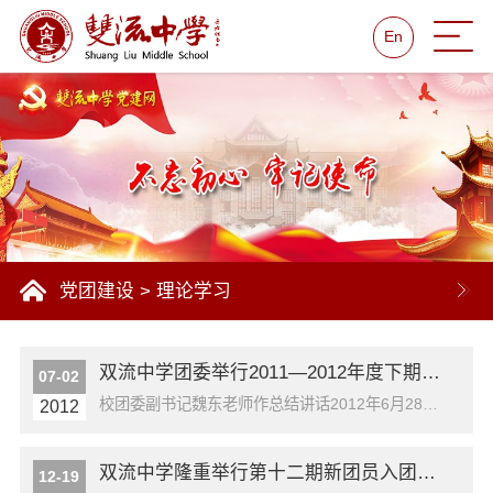
En
党团建设
>
理论学习
双流中学团委举行2011—2012年度下期工作总结大会
07-02
校团委副书记魏东老师作总结讲话2012年6月28日下午第四节课，双流中学团委、学生会在学术演讲厅举行了2011—2012年度下期工作总结大会。校团委、学生会、社团联合会的全体学生干部参加了此次会议。首先，校团委副书记何佳芮同学用幻灯片向同学们展示了团委、学生会这半年来的工作成果以及特色活动的照片，并且公布了各部门的评分...
2012
双流中学隆重举行第十二期新团员入团仪式
12-19