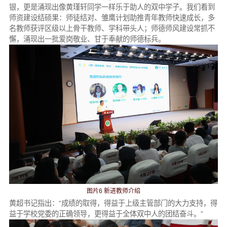
银，更是涌现出像黄瑾轩同学一样乐于助人的双中学子。我们看到
师资建设结硕果：师徒结对、雏鹰计划助推青年教师快速成长，多
名教师获评区级以上骨干教师、学科带头人；师德师风建设常抓不
懈，涌现出一批爱岗敬业、甘于奉献的师德标兵。
图片6 新进教师介绍
黄超书记指出：“成绩的取得，得益于上级主管部门的大力支持，得
益于学校党委的正确领导，更得益于全体双中人的团结奋斗。”