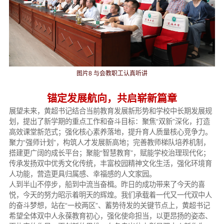
图片8 与会教职工认真听讲
锚定发展航向，共启崭新篇章
展望未来，黄超书记结合当前教育发展新形势和学校中长期发展规
划，提出了新学期的重点工作和奋斗目标：聚焦“双新”深化，打造
高效课堂新范式；强化核心素养落地，提升育人质量核心竞争力。
聚力“强师计划”，构筑人才发展新高地；完善教师梯队培养机制，
搭建更广阔的成长平台；聚能“智慧教育”，赋能学校治理现代化；
传承发扬双中优秀文化传统，丰富校园精神文化生活，强化环境育
人功能，营造更具归属感、幸福感的人文家园。
人到半山不停步，船到中流当奋楫。昨日的成功带来了今天的喜
悦，今天的努力昭示着明天的辉煌。我们承载着一代又一代双中人
的奋斗梦想，站在“一校两区”、蓄势待发的关键节点上，黄超书记
希望全体双中人永葆教育初心，强化使命担当，以更昂扬的姿态、