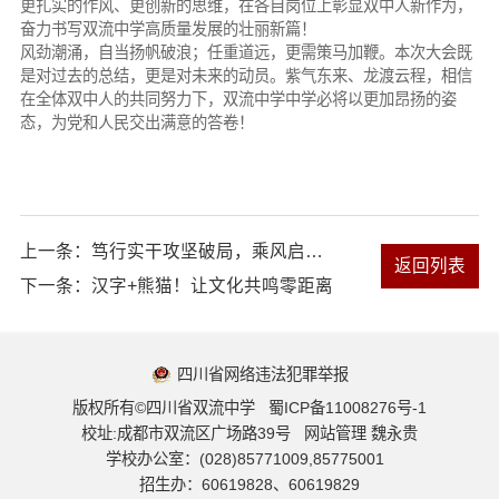
更扎实的作风、更创新的思维，在各自岗位上彰显双中人新作为，
奋力书写双流中学高质量发展的壮丽新篇！
风劲潮涌，自当扬帆破浪；任重道远，更需策马加鞭。本次大会既
是对过去的总结，更是对未来的动员。紫气东来、龙渡云程，相信
在全体双中人的共同努力下，双流中学中学必将以更加昂扬的姿
态，为党和人民交出满意的答卷！
上一条：
笃行实干攻坚破局，乘风启碇再谱新篇
返回列表
下一条：
汉字+熊猫！让文化共鸣零距离
四川省网络违法犯罪举报
版权所有©四川省双流中学
蜀ICP备11008276号-1
校址:成都市双流区广场路39号
网站管理 魏永贵
学校办公室：
(028)85771009,85775001
招生办：
60619828、60619829