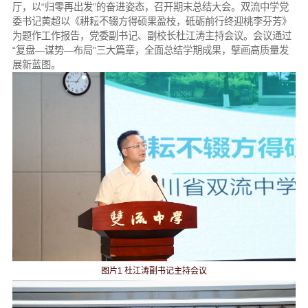
厅，以“归零再出发”的奋进姿态，召开期末总结大会。双流中学党
委书记黄超以《耕耘不辍方得硕果盈枝，砥砺前行终迎桃李芬芳》
为题作工作报告，党委副书记、副校长杜江涛主持会议。会议通过
“复盘—谋势—布局”三大篇章，全面总结学期成果，擘画高质量发
展新蓝图。
图片1 杜江涛副书记主持会议