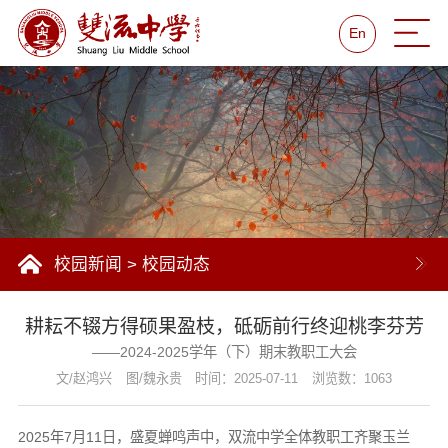
En
校园新闻
>
校园动态
耕耘不辍方得硕果盈枝，砥砺前行终迎桃李芬芳
——2024-2025学年（下）期末教职工大会
文/赵鸿兴
图/魏永贵
时间：2025-07-11
浏览数：1063
2025年7月11日，盛夏蝉鸣声中，双流中学全体教职工齐聚玉兰