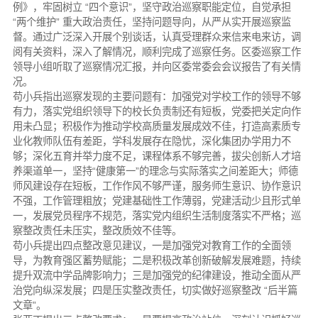
例》，牢固树立 “四个意识”，坚守政治巡察职能定位，自觉承担
“两个维护” 重大政治责任，坚持问题导向，从严从实开展巡察监
督。通过广泛深入开展个别谈话，认真受理群众来信来电来访，调
阅有关资料，深入了解情况，顺利完成了巡察任务。区委巡察工作
领导小组听取了巡察情况汇报，并向区委常委会会议报告了有关情
况。
苟小兵指出巡察发现的主要问题有：加强党对学校工作的领导不够
有力，落实党组织领导下的校长负责制还有短板，党委把关定向作
用未凸显；积极作为推动学校高质量发展成效不佳，打造高素质专
业化教师队伍有差距，学科发展存在隐忧，深化集团办学用力不
够；深化五育并举力度不足，课程体系不够完善，拔尖创新人才培
养渠道单一，坚持“健康第一”的理念与实际落实之间差距大；师德
师风建设存在短板，工作作风不够严谨，服务师生意识、协作意识
不强，工作管理粗放；党建基础性工作薄弱，党建活动少且形式单
一，发展党员程序不规范，落实党内组织生活制度落实不严格；巡
察整改责任未压实，整改质效不佳等。
苟小兵提出四点整改意见建议，一是加强党对教育工作的全面领
导，为教育强区蓄势赋能；二是积极改革创新破解发展难题，持续
提升双流中学品牌影响力；三是加强党的纪律建设，推动全面从严
治党向纵深发展；四是压实整改责任，切实做好巡察整改 “后半篇
文章”。