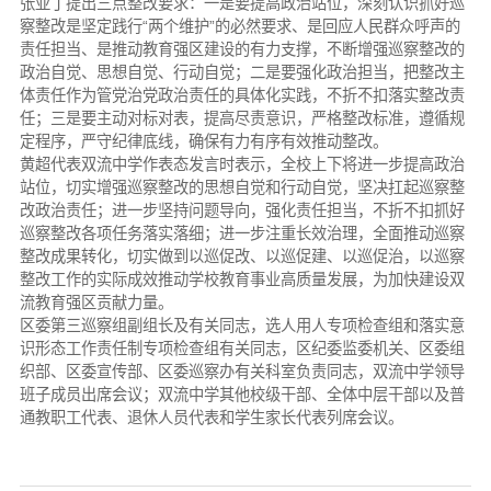
张亚丁提出三点整改要求：一是要提高政治站位，深刻认识抓好巡
察整改是坚定践行“两个维护”的必然要求、是回应人民群众呼声的
责任担当、是推动教育强区建设的有力支撑，不断增强巡察整改的
政治自觉、思想自觉、行动自觉；二是要强化政治担当，把整改主
体责任作为管党治党政治责任的具体化实践，不折不扣落实整改责
任；三是要主动对标对表，提高尽责意识，严格整改标准，遵循规
定程序，严守纪律底线，确保有力有序有效推动整改。
黄超代表双流中学作表态发言时表示，全校上下将进一步提高政治
站位，切实增强巡察整改的思想自觉和行动自觉，坚决扛起巡察整
改政治责任；进一步坚持问题导向，强化责任担当，不折不扣抓好
巡察整改各项任务落实落细；进一步注重长效治理，全面推动巡察
整改成果转化，切实做到以巡促改、以巡促建、以巡促治，以巡察
整改工作的实际成效推动学校教育事业高质量发展，为加快建设双
流教育强区贡献力量。
区委第三巡察组副组长及有关同志，选人用人专项检查组和落实意
识形态工作责任制专项检查组有关同志，区纪委监委机关、区委组
织部、区委宣传部、区委巡察办有关科室负责同志，双流中学领导
班子成员出席会议；双流中学其他校级干部、全体中层干部以及普
通教职工代表、退休人员代表和学生家长代表列席会议。