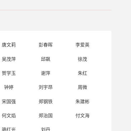
巧手来自大爱，快乐源于奉献
2018-06-12
：用爱心浇灌爱心，用生命激励生命
2018-06-04
：晓风和畅沁杏坛，白玉温润泛柔光
2018-05-24
【教师风采】双流中学心理辅导中心助力永安校区高三学子备战高考
2018-05-18
唐文莉
彭春晖
李爱英
【教师风采】戴荣老师受邀担任四川省机器人竞赛裁判员培训讲师
2018-05-15
吴茂萍
邱飙
徐茂
：请将微笑与希望带走
2018-05-15
贺学玉
谢萍
朱红
钟婷
刘宇昂
周微
宋国强
郑钢铁
朱建彬
何文焰
郑治国
付文海
骆红光
刘丹