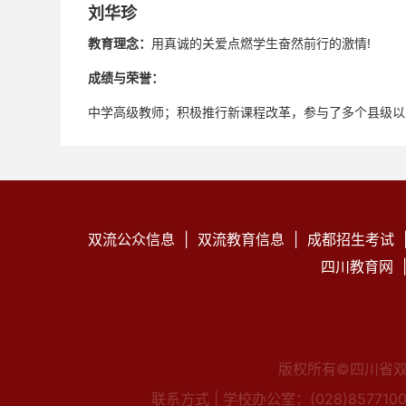
刘华珍
教育理念：
用真诚的关爱点燃学生奋然前行的激情!
成绩与荣誉：
中学高级教师；积极推行新课程改革，参与了多个县级以
撰写的论文有多篇获省市县级奖励。
双流公众信息
|
双流教育信息
|
成都招生考试
四川教育网
版权所有©四川省
联系方式 |
学校办公室：(028)85771009