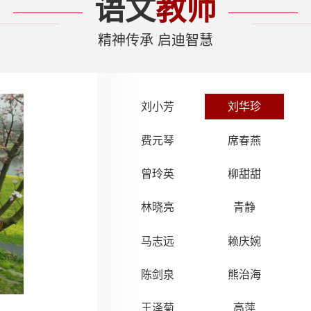
语文
教师
【教师风采】牟娅：
【教师风采】曹军才
精神传承 启迪智慧
【教师风采】王晓玉
刘小芳
刘华珍
费元琴
席春燕
【教师风采】陈丽萍
曾玲英
柳甜甜
林晓亮
青静
马志远
赖庆婉
陈剑泉
熊治海
王泽菊
高萍