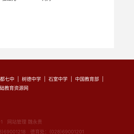
都七中
|
树德中学
|
石室中学
|
中国教育部
|
础教育资源网
1
网站管理 魏永贵
)69001218
德育处：(028)69001201