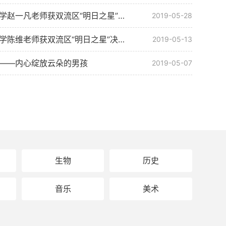
【教师风采】双流中学赵一凡老师获双流区“明日之星”决赛数学组第一名
2019-05-28
【教师风采】双流中学陈维老师获双流区“明日之星”决赛生物组第一名
2019-05-13
——内心绽放云朵的男孩
2019-05-07
：每个人都值得被倾听！
2019-04-30
【教师风采】深入研究“教学评一致性”，青年教师有经验、有高招！
2019-04-29
结 奋勇争先
2019-04-25
师被评为双流区“四有好老师”
2019-01-03
生物
历史
济，春风化雨
2018-06-25
音乐
美术
【教师风采】喜欢历史的各位亲，快来膜拜历史特级教师怎么读书、备课
2018-06-17