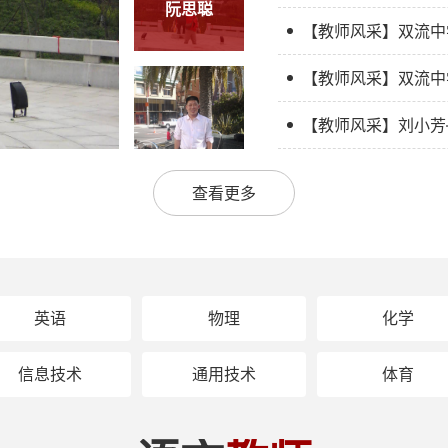
阮思聪
邓启国
【教师风采】刘小芳
【教师风采】 伍林
查看更多
【教师风采】精诚团
【教师风采】李萍老
英语
物理
化学
【教师风采】严慈相
信息技术
通用技术
体育