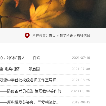
所在位置：
首页
>
教学科研
>
教师信息
心，种“林”育人——白玲
2021-07-16
重 刚柔相济 ——邓启国
2021-07-08
【名师风采】四川省双流中学首批校级名师工作室导师风采
2021-06-25
——防疫备考勇担当 管理教学善作为
2020-03-06
【教师风采】王泽菊——厚积薄发英姿爽，严爱相济助生翔
2019-06-12