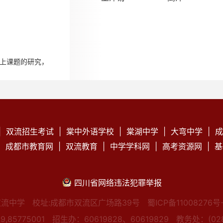
上课题的研究，
|
双流招生考试
|
棠中外语学校
|
棠湖中学
|
大弯中学
|
成
|
成都市教育网
|
双流教育
|
中学学科网
|
高考资源网
|
基
四川省网络违法犯罪举报
双流中学
校址:成都市双流区广场路39号
蜀ICP备11008276号-
,85775001
招生办：60619828、60619829
教务处：(028